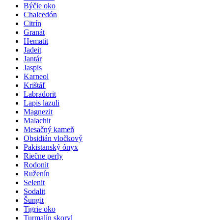
Býčie oko
Chalcedón
Citrín
Granát
Hematit
Jadeit
Jantár
Jaspis
Karneol
Krištáľ
Labradorit
Lapis lazuli
Magnezit
Malachit
Mesačný kameň
Obsidián vločkový
Pakistanský ónyx
Riečne perly
Rodonit
Ruženín
Selenit
Sodalit
Šungit
Tigrie oko
Turmalín skoryl