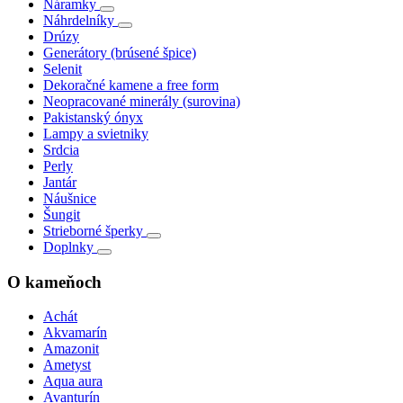
Náramky
Náhrdelníky
Drúzy
Generátory (brúsené špice)
Selenit
Dekoračné kamene a free form
Neopracované minerály (surovina)
Pakistanský ónyx
Lampy a svietniky
Srdcia
Perly
Jantár
Náušnice
Šungit
Strieborné šperky
Doplnky
O kameňoch
Achát
Akvamarín
Amazonit
Ametyst
Aqua aura
Avanturín