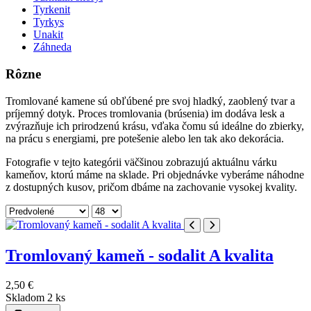
Tyrkenit
Tyrkys
Unakit
Záhneda
Rôzne
Tromlované kamene sú obľúbené pre svoj hladký, zaoblený tvar a
príjemný dotyk. Proces tromlovania (brúsenia) im dodáva lesk a
zvýrazňuje ich prirodzenú krásu, vďaka čomu sú ideálne do zbierky,
na prácu s energiami, pre potešenie alebo len tak ako dekorácia.
Fotografie v tejto kategórii väčšinou zobrazujú aktuálnu várku
kameňov, ktorú máme na sklade. Pri objednávke vyberáme náhodne
z dostupných kusov, pričom dbáme na zachovanie vysokej kvality.
Tromlovaný kameň - sodalit A kvalita
2,50 €
Skladom 2 ks