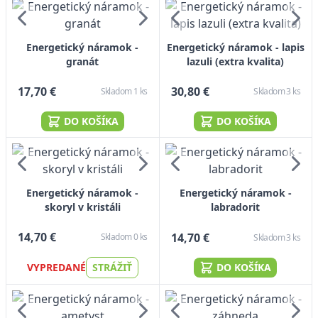
Energetický náramok -
Energetický náramok - lapis
granát
lazuli (extra kvalita)
17,70 €
30,80 €
Skladom 1 ks
Skladom 3 ks
DO KOŠÍKA
DO KOŠÍKA
Energetický náramok -
Energetický náramok -
skoryl v kristáli
labradorit
14,70 €
14,70 €
Skladom 0 ks
Skladom 3 ks
VYPREDANÉ
STRÁŽIŤ
DO KOŠÍKA