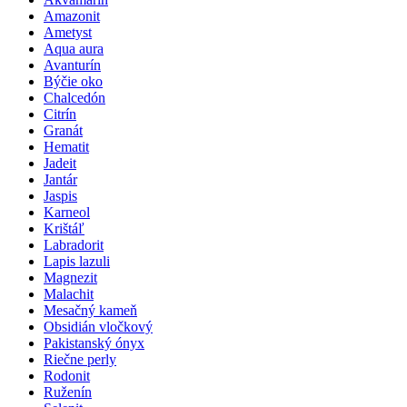
Amazonit
Ametyst
Aqua aura
Avanturín
Býčie oko
Chalcedón
Citrín
Granát
Hematit
Jadeit
Jantár
Jaspis
Karneol
Krištáľ
Labradorit
Lapis lazuli
Magnezit
Malachit
Mesačný kameň
Obsidián vločkový
Pakistanský ónyx
Riečne perly
Rodonit
Ruženín