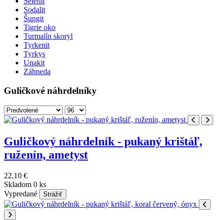
Selenit
Sodalit
Šungit
Tigrie oko
Turmalín skoryl
Tyrkenit
Tyrkys
Unakit
Záhneda
Guličkové náhrdelníky
Guličkový náhrdelník - pukaný krištáľ,
ruženín, ametyst
22,10 €
Skladom 0 ks
Vypredané
Strážiť