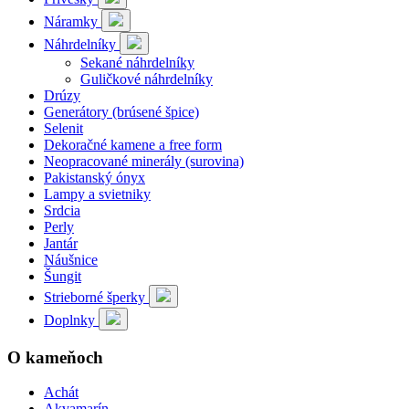
Náramky
Náhrdelníky
Sekané náhrdelníky
Guličkové náhrdelníky
Drúzy
Generátory (brúsené špice)
Selenit
Dekoračné kamene a free form
Neopracované minerály (surovina)
Pakistanský ónyx
Lampy a svietniky
Srdcia
Perly
Jantár
Náušnice
Šungit
Strieborné šperky
Doplnky
O kameňoch
Achát
Akvamarín