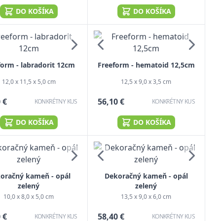
DO KOŠÍKA
DO KOŠÍKA
form - labradorit 12cm
Freeform - hematoid 12,5cm
12,0 x 11,5 x 5,0 cm
12,5 x 9,0 x 3,5 cm
 €
56,10 €
KONKRÉTNY KUS
KONKRÉTNY KUS
DO KOŠÍKA
DO KOŠÍKA
oračný kameň - opál
Dekoračný kameň - opál
zelený
zelený
10,0 x 8,0 x 5,0 cm
13,5 x 9,0 x 6,0 cm
 €
58,40 €
KONKRÉTNY KUS
KONKRÉTNY KUS