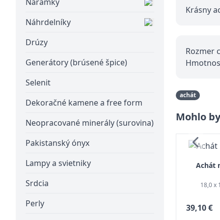
Náramky
Krásny a
Náhrdelníky
Drúzy
Rozmer cc
Generátory (brúsené špice)
Hmotnosť
Selenit
achát
Dekoračné kamene a free form
Mohlo by
Neopracované minerály (surovina)
Pakistanský ónyx
Lampy a svietniky
Achát 
Srdcia
18,0 x 
Perly
39,10 €