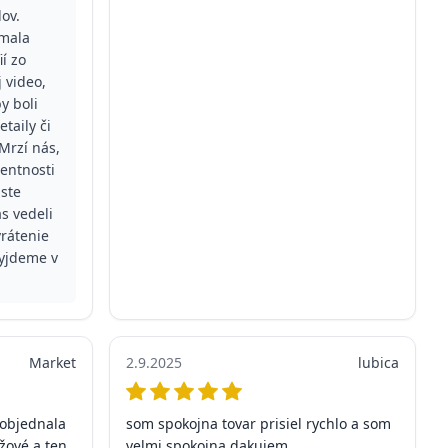
lov.
 mala
í zo
 video,
y boli
etaily či
Mrzí nás,
rentnosti
 ste
s vedeli
vrátenie
vyjdeme v
Market
2.9.2025
lubica
i objednala
som spokojna tovar prisiel rychlo a som
žové a ten
velmi spokojna dakujem