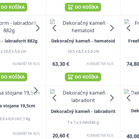
DO KOŠÍKA
DO KOŠÍKA
 - labradorit 882g
Dekoračný kameň - hematoid
Free
 x 10,0 x 5,0 cm
10,5 x 6,5 x 5,0 cm
63,30 €
74,80
KONKRÉTNY KUS
KONKRÉTNY KUS
DO KOŠÍKA
DO KOŠÍKA
a stojane 19,5cm
Dek
Dekoračný kameň - labradorit
9,0 x 6,0 cm
1,1 kg
7 x 7 x 3 mm
336 g
KONKRÉTNY KUS
20,60 €
KONKRÉTNY KUS
40,00