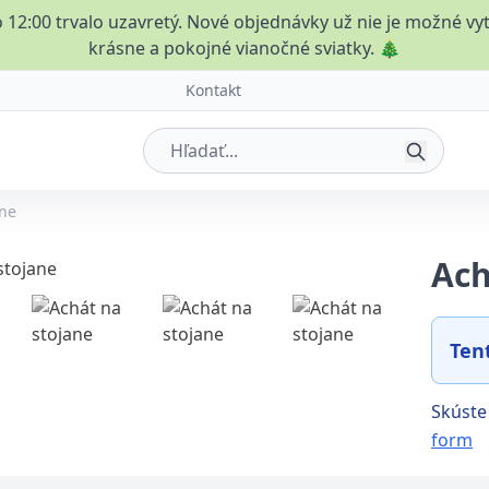
25 o 12:00 trvalo uzavretý. Nové objednávky už nie je možné
krásne a pokojné vianočné sviatky. 🎄
Kontakt
ane
Ach
Ten
Skúste 
form