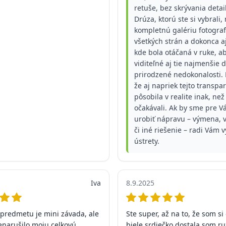
retuše, bez skrývania detai
Drúza, ktorú ste si vybrali,
kompletnú galériu fotografi
všetkých strán a dokonca aj
kde bola otáčaná v ruke, ab
viditeľné aj tie najmenšie d
prirodzené nedokonalosti. 
že aj napriek tejto transpa
pôsobila v realite inak, než
očakávali. Ak by sme pre Vá
urobiť nápravu – výmena, 
či iné riešenie – radi Vám 
ústrety.
Iva
8.9.2025
predmetu je mini závada, ale
Ste super, až na to, že som s
enarušilo moju celkovú
biele srdiečko dostala som ru