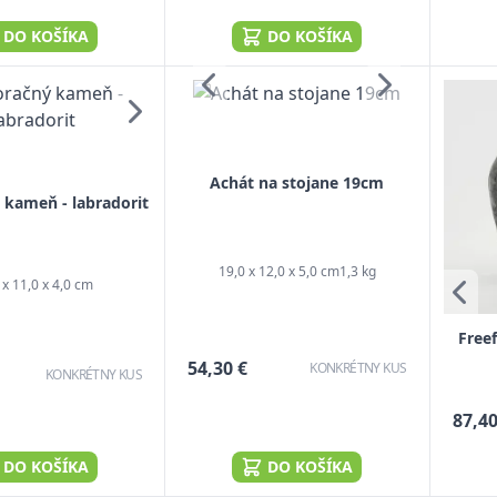
DO KOŠÍKA
DO KOŠÍKA
Achát na stojane 19cm
kameň - labradorit
19,0 x 12,0 x 5,0 cm
1,3 kg
 x 11,0 x 4,0 cm
Free
54,30 €
KONKRÉTNY KUS
KONKRÉTNY KUS
87,40
DO KOŠÍKA
DO KOŠÍKA