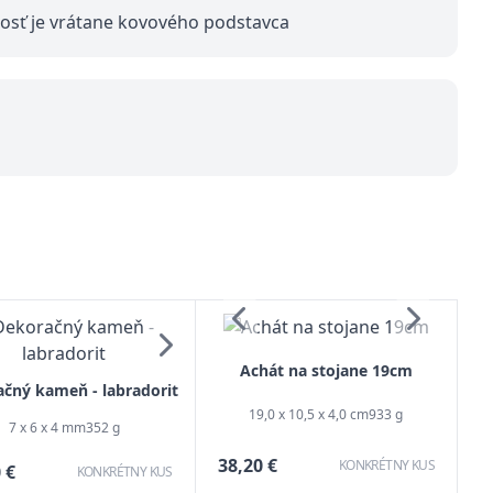
kosť je vrátane kovového podstavca
Achát na stojane 19cm
čný kameň - labradorit
19,0 x 10,5 x 4,0 cm
933 g
7 x 6 x 4 mm
352 g
38,20 €
KONKRÉTNY KUS
 €
KONKRÉTNY KUS