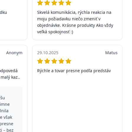
adku
Skvelá komunikácia, rýchla reakcia na
moju požiadavku niečo zmeniť v
objednávke. Krásne produkty Ako vždy
veľká spokojnosť :)
Anonym
29.10.2025
Matus
zodpovedá
Rýchle a tovar presne podľa predstáv
 malý kaz..
ašu
rimne
lnila
e však
 presne
ti – bez