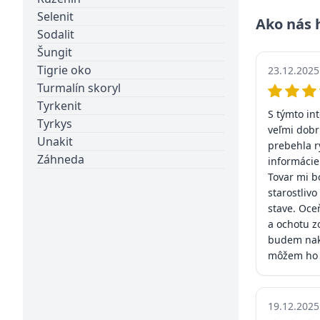
Selenit
Ako nás 
Sodalit
Šungit
Tigrie oko
23.12.2025
Turmalín skoryl
Tyrkenit
S týmto i
Tyrkys
veľmi dobr
Unakit
prebehla r
Záhneda
informácie
Tovar mi b
starostliv
stave. Oce
a ochotu z
budem nak
môžem ho 
19.12.2025