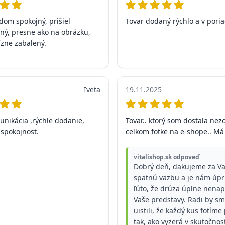
dom spokojný, prišiel
Tovar dodaný rýchlo a v pori
ý, presne ako na obrázku,
ízne zabalený.
Iveta
19.11.2025
unikácia ,rýchle dodanie,
Tovar.. ktorý som dostala ne
spokojnosť.
celkom fotke na e-shope.. Má
vitalishop.sk odpoveď
Dobrý deň, ďakujeme za V
spätnú väzbu a je nám úp
ľúto, že drúza úplne nenap
Vaše predstavy. Radi by sm
uistili, že každý kus fotíme
tak, ako vyzerá v skutočnos