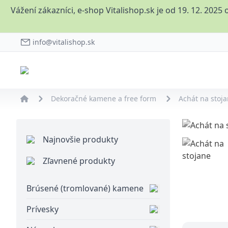
Vážení zákazníci, e-shop Vitalishop.sk je od 19. 12. 20
info@vitalishop.sk
Dekoračné kamene a free form
Achát na stoj
Najnovšie produkty
Zľavnené produkty
Brúsené (tromlované) kamene
Prívesky