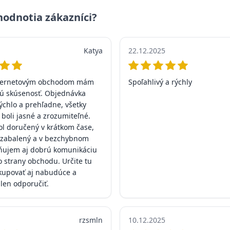
hodnotia zákazníci?
Katya
22.12.2025
nternetovým obchodom mám
Spoľahlivý a rýchly
ú skúsenosť. Objednávka
ýchlo a prehľadne, všetky
 boli jasné a zrozumiteľné.
ol doručený v krátkom čase,
o zabalený a v bezchybnom
ňujem aj dobrú komunikáciu
o strany obchodu. Určite tu
upovať aj nabudúce a
len odporučiť.
rzsmln
10.12.2025