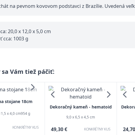
chát na pevnom kovovom podstavci z Brazílie. Uvedená veľ
a: 20,0 x 12,0 x 5,0 cm
 cca: 1003 g
 sa Vám tiež páčiť:
na stojane 18cm
Dekoračný kameň - hematoid
Dekora
11,5 x 4,0 cm
954 g
9,0 x 6,5 x 4,5 cm
KONKRÉTNY KUS
49,30 €
24,70
KONKRÉTNY KUS