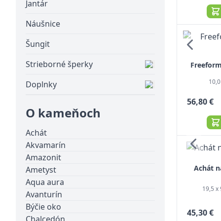
Jantár
Náušnice
Šungit
Strieborné šperky
Freeform
10,0
Doplnky
56,80 €
O kameňoch
Achát
Akvamarín
Amazonit
Achát n
Ametyst
Aqua aura
19,5 x 
Avanturín
Býčie oko
45,30 €
Chalcedón