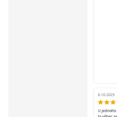
6.10.2025
U jednoho 
to vôbec n