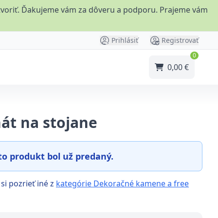
 vytvoriť. Ďakujeme vám za dôveru a podporu. Prajeme vám
Prihlásiť
Registrovať
0
0,00 €
át na stojane
to produkt bol už predaný.
si pozrieť iné z
kategórie Dekoračné kamene a free