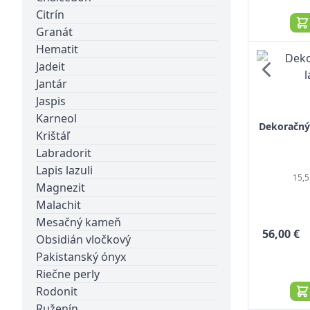
Citrín
Granát
Hematit
Jadeit
Jantár
Jaspis
Karneol
Dekoračný 
Krištáľ
Labradorit
Lapis lazuli
15,5
Magnezit
Malachit
Mesačný kameň
56,00 €
Obsidián vločkový
Pakistanský ónyx
Riečne perly
Rodonit
Ruženín